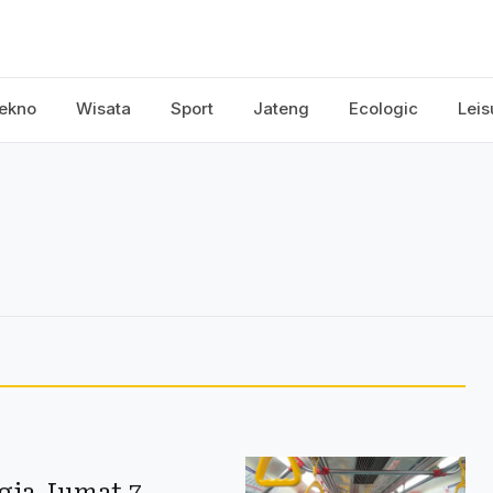
ekno
Wisata
Sport
Jateng
Ecologic
Leis
gja Jumat 7