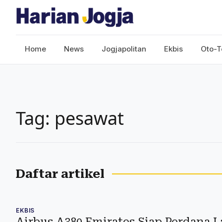
Home
News
Jogjapolitan
Ekbis
Oto-T
Tag: pesawat
Daftar artikel
EKBIS
Airbus A380 Emirates Siap Perdana L