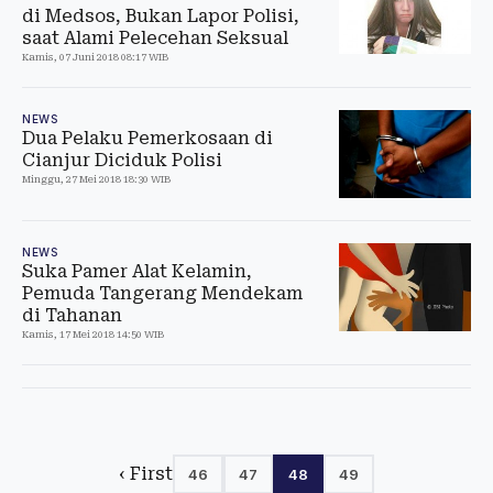
di Medsos, Bukan Lapor Polisi,
saat Alami Pelecehan Seksual
Kamis, 07 Juni 2018 08:17 WIB
NEWS
Dua Pelaku Pemerkosaan di
Cianjur Diciduk Polisi
Minggu, 27 Mei 2018 18:30 WIB
NEWS
Suka Pamer Alat Kelamin,
Pemuda Tangerang Mendekam
di Tahanan
Kamis, 17 Mei 2018 14:50 WIB
‹ First
46
47
48
49