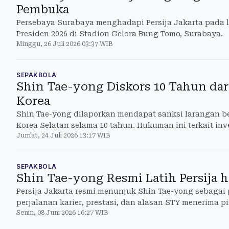
Pembuka
Persebaya Surabaya menghadapi Persija Jakarta pada 
Presiden 2026 di Stadion Gelora Bung Tomo, Surabaya.
Minggu, 26 Juli 2026 03:37 WIB
SEPAKBOLA
Shin Tae-yong Diskors 10 Tahun dar
Korea
Shin Tae-yong dilaporkan mendapat sanksi larangan ber
Korea Selatan selama 10 tahun. Hukuman ini terkait inv
Jum'at, 24 Juli 2026 13:17 WIB
H
SEPAKBOLA
Shin Tae-yong Resmi Latih Persija 
Persija Jakarta resmi menunjuk Shin Tae-yong sebagai 
perjalanan karier, prestasi, dan alasan STY menerima
Senin, 08 Juni 2026 16:27 WIB