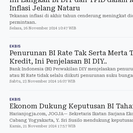
Inflasi Jelang Nataru
Tekanan inflasi di akhir tahun cenderung meningkat d
permintaan.
Selasa, 26 November 2024 10:47 WIB
EKBIS
Penurunan BI Rate Tak Serta Merta
Kredit, Ini Penjelasan BI DIY..
Bank Indonesia (BI) Perwakilan DIY menjelaskan penu
atau BI Rate tidak selalu diikuti penurunan suku bunga 
Sabtu, 23 November 2024 16:07 WIB
EKBIS
Ekonom Dukung Keputusan BI Taha
Harianjogja.com, JOGJA— Sekretaris Ikatan Sarjana Eko
Cabang Yogyakarta, Y. Sri Susilo mendukung keputusan
Kamis, 21 November 2024 17:57 WIB
menahan suku