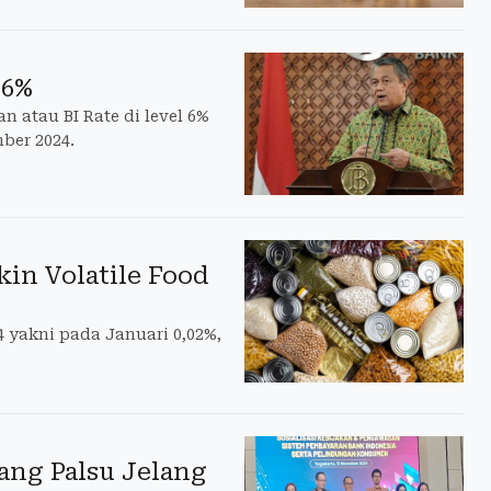
 6%
atau BI Rate di level 6%
ber 2024.
kin Volatile Food
4 yakni pada Januari 0,02%,
ang Palsu Jelang