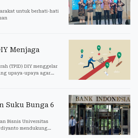
arakat untuk berhati-hati
han
DIY Menjaga
rah (TPID) DIY menggelar
tang upaya-upaya agar
n Suku Bunga 6
n Bisnis Universitas
ardiyanto mendukung