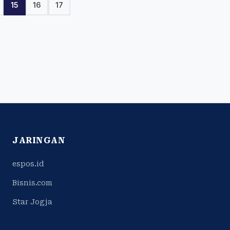
15
16
17
JARINGAN
espos.id
Bisnis.com
Star Jogja