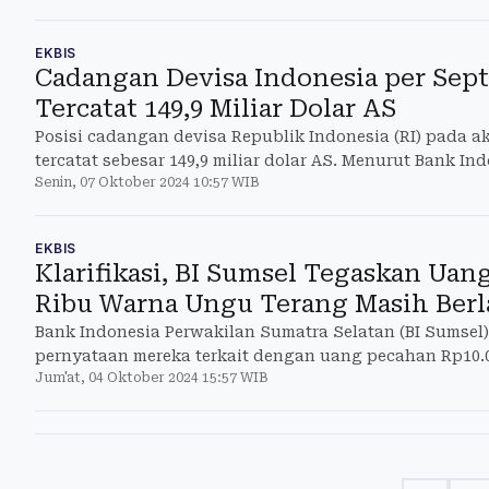
EKBIS
Cadangan Devisa Indonesia per Sep
Tercatat 149,9 Miliar Dolar AS
Posisi cadangan devisa Republik Indonesia (RI) pada a
tercatat sebesar 149,9 miliar dolar AS. Menurut Bank Ind
Senin, 07 Oktober 2024 10:57 WIB
rel
EKBIS
Klarifikasi, BI Sumsel Tegaskan Uan
Ribu Warna Ungu Terang Masih Ber
Bank Indonesia Perwakilan Sumatra Selatan (BI Sumsel)
pernyataan mereka terkait dengan uang pecahan Rp10.0
Jum'at, 04 Oktober 2024 15:57 WIB
tak berlaku.