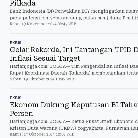
Pilkada
Bank Indonesia (BI) Perwakilan DIY mengingatkan masy
pada potensi penyebaran uang palsu menjelang Pemili
Rabu, 13 November 2024 08:47 WIB
EKBIS
Gelar Rakorda, Ini Tantangan TPID 
Inflasi Sesuai Target
Harianjogja.com, JOGJA— Tim Pengendalian Inflasi Dae
Rapat Koordinasi Daerah (Rakorda) membicarakan ten
Sabtu, 19 Oktober 2024 10:47 WIB
inflasi DIY
EKBIS
Ekonom Dukung Keputusan BI Taha
Persen
Harianjogja.com, JOGJA— Ketua Pusat Studi Ekonomi da
Kristen Duta Wacana (UKDW) Yogyakarta, Purnawan H
Kamis, 17 Oktober 2024 13:02 WIB
keputusan Bank