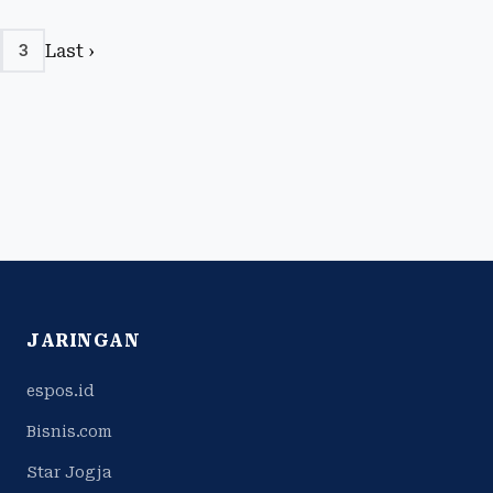
Last ›
3
JARINGAN
espos.id
Bisnis.com
Star Jogja