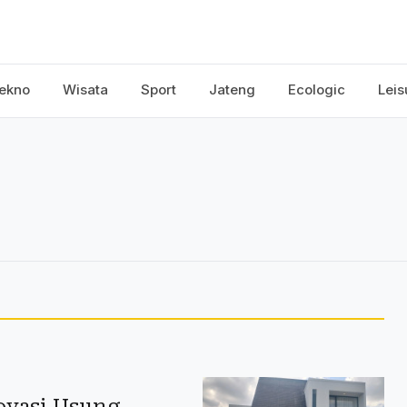
ekno
Wisata
Sport
Jateng
Ecologic
Leis
novasi Usung