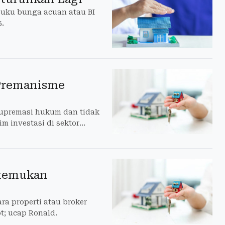
suku bunga acuan atau BI
5.
 Premanisme
supremasi hukum dan tidak
m investasi di sektor
itemukan
ra properti atau broker
t; ucap Ronald.