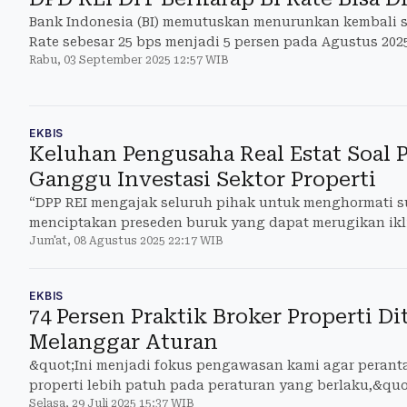
Bank Indonesia (BI) memutuskan menurunkan kembali 
Rate sebesar 25 bps menjadi 5 persen pada Agustus 202
Rabu, 03 September 2025 12:57 WIB
EKBIS
Keluhan Pengusaha Real Estat Soal
Ganggu Investasi Sektor Properti
“DPP REI mengajak seluruh pihak untuk menghormati 
menciptakan preseden buruk yang dapat merugikan ikli
Jum'at, 08 Agustus 2025 22:17 WIB
properti,&quot;
EKBIS
74 Persen Praktik Broker Properti D
Melanggar Aturan
&quot;Ini menjadi fokus pengawasan kami agar peranta
properti lebih patuh pada peraturan yang berlaku,&quo
Selasa, 29 Juli 2025 15:37 WIB