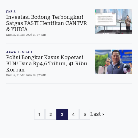
EKBIS
Investasi Bodong Terbongkar!
Satgas PASTI Hentikan CANTVR
& YUDIA
Kamis, 21 Mei 2026 21:07 WIB
JAWA TENGAH
Polisi Bongkar Kasus Koperasi
BLN! Dana Rp4,6 Triliun, 41 Ribu
Korban
Kamis, 21 Mei 2026 20:37 WIB
Last ›
1
2
3
4
5