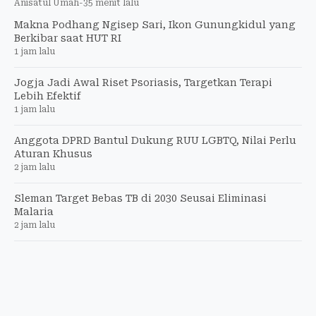
Anisatul Umah
-
35 menit lalu
Makna Podhang Ngisep Sari, Ikon Gunungkidul yang
Berkibar saat HUT RI
1 jam lalu
Jogja Jadi Awal Riset Psoriasis, Targetkan Terapi
Lebih Efektif
1 jam lalu
Anggota DPRD Bantul Dukung RUU LGBTQ, Nilai Perlu
Aturan Khusus
2 jam lalu
Sleman Target Bebas TB di 2030 Seusai Eliminasi
Malaria
2 jam lalu