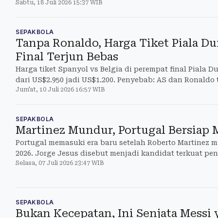
Sabtu, 18 Juli 2026 15:37 WIB
megabintan
SEPAKBOLA
Tanpa Ronaldo, Harga Tiket Piala Du
Final Terjun Bebas
Harga tiket Spanyol vs Belgia di perempat final Piala Du
dari US$2.950 jadi US$1.200. Penyebab: AS dan Ronaldo 
Jum'at, 10 Juli 2026 16:57 WIB
SEPAKBOLA
Martinez Mundur, Portugal Bersiap 
Portugal memasuki era baru setelah Roberto Martinez 
2026. Jorge Jesus disebut menjadi kandidat terkuat pe
Selasa, 07 Juli 2026 23:47 WIB
SEPAKBOLA
Bukan Kecepatan, Ini Senjata Messi