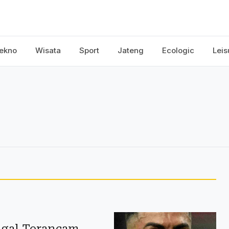
ekno
Wisata
Sport
Jateng
Ecologic
Leis
tugal Terancam