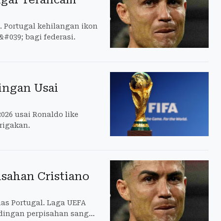
a. Portugal kehilangan ikon
&#039; bagi federasi.
ingan Usai
026 usai Ronaldo like
urigakan.
isahan Cristiano
nas Portugal. Laga UEFA
ndingan perpisahan sang