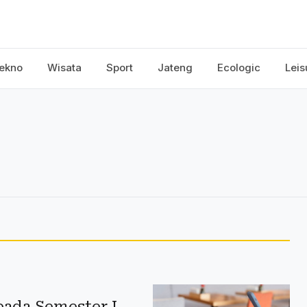
ekno
Wisata
Sport
Jateng
Ecologic
Leis
pada Semester I