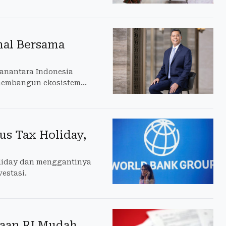
al Bersama
Danantara Indonesia
membangun ekosistem
s Tax Holiday,
liday dan menggantinya
estasi.
haan RI Mudah