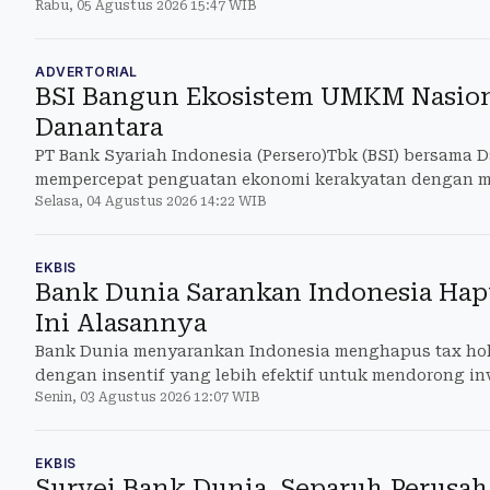
Rabu, 05 Agustus 2026 15:47 WIB
ADVERTORIAL
BSI Bangun Ekosistem UMKM Nasion
Danantara
PT Bank Syariah Indonesia (Persero)Tbk (BSI) bersama 
mempercepat penguatan ekonomi kerakyatan dengan 
Selasa, 04 Agustus 2026 14:22 WIB
pemberdayaan UMKM
EKBIS
Bank Dunia Sarankan Indonesia Hapu
Ini Alasannya
Bank Dunia menyarankan Indonesia menghapus tax ho
dengan insentif yang lebih efektif untuk mendorong inv
Senin, 03 Agustus 2026 12:07 WIB
EKBIS
Survei Bank Dunia, Separuh Perusa