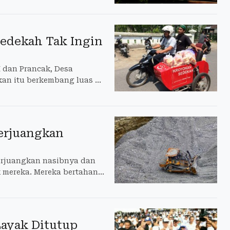
nggarakan di Eastparc
Sedekah Tak Ingin
 dan Prancak, Desa
kan itu berkembang luas ke
erjuangkan
erjuangkan nasibnya dan
mereka. Mereka bertahan
i untuk, kendati ada
ayak Ditutup