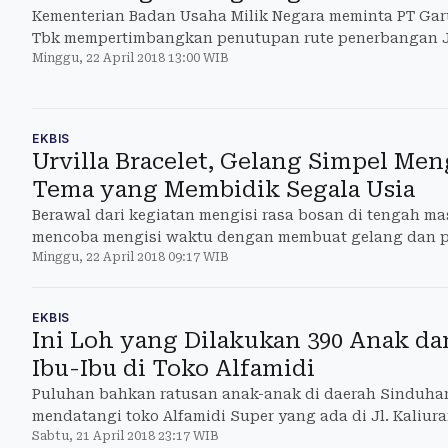
Kementerian Badan Usaha Milik Negara meminta PT Garu
Tbk mempertimbangkan penutupan rute penerbangan 
Minggu, 22 April 2018 13:00 WIB
karena dinilai kurang menguntungkan.
EKBIS
Urvilla Bracelet, Gelang Simpel M
Tema yang Membidik Segala Usia
Berawal dari kegiatan mengisi rasa bosan di tengah ma
mencoba mengisi waktu dengan membuat gelang dan pe
Minggu, 22 April 2018 09:17 WIB
Tak hanya simpel, gelang-gelang buatannya juga men
sehingga diminati beragam kalangan.
EKBIS
Ini Loh yang Dilakukan 390 Anak d
Ibu-Ibu di Toko Alfamidi
Puluhan bahkan ratusan anak-anak di daerah Sinduhar
mendatangi toko Alfamidi Super yang ada di Jl. Kaliur
Sabtu, 21 April 2018 23:17 WIB
Sabtu pagi (21/4/2018).