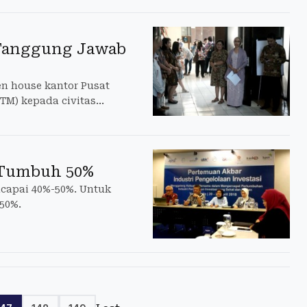
 Tanggung Jawab
n house kantor Pusat
TM) kepada civitas
 house itu digelar untuk
 Tumbuh 50%
capai 40%-50%. Untuk
 50%.