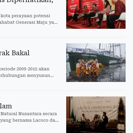
 kota perayaan potensi
Sahabat Generasi Maju yang
dengan PAUD sebagai
ak Bakal
eriode 2009-2015 akan
 Perhubungan menyusun
gkrak, mulai dari hibah
Alam
Natural Nusantara secara
a yang bernama Lacoco dan
Nature beberapa produk