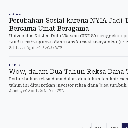
JOGJA
Perubahan Sosial karena NYIA Jadi
Bersama Umat Beragama
Universitas Kristen Duta Wacana (UKDW) menggelar ope
Studi Pembangunan dan Transformasi Masyarakat (PSP
Sabtu, 21 April 2018 20:37 WIB
academica di lingkungan UKDW, Rabu (18/4/2018). Open
sosialisasi Proyek Samigaluh Tanggap Globalisasi.
EKBIS
Wow, dalam Dua Tahun Reksa Dana
Pertumbuhan reksa dana dalam dua tahun terakhir men
tahun ini ditargetkan investor reksa dana bisa tumbuh
Jum'at, 20 April 2018 20:17 WIB