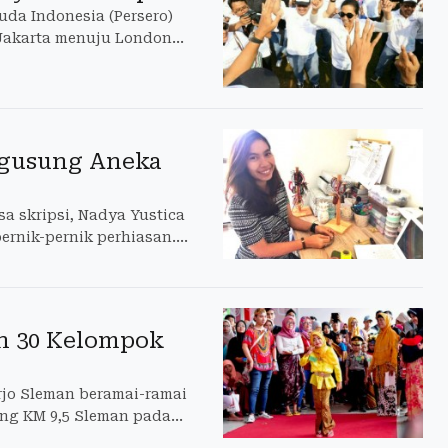
da Indonesia (Persero)
Jakarta menuju London
engusung Aneka
sa skripsi, Nadya Yustica
rnik-pernik perhiasan.
gusung konsep unik,
an 30 Kelompok
jo Sleman beramai-ramai
ang KM 9,5 Sleman pada