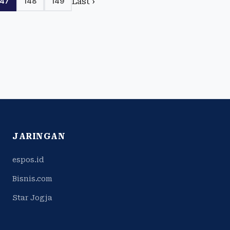
Last ›
147
148
149
JARINGAN
espos.id
Bisnis.com
Star Jogja