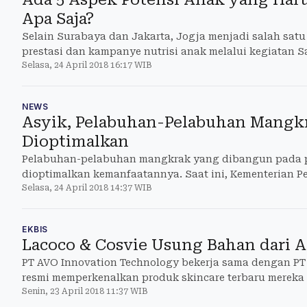
Apa Saja?
Selain Surabaya dan Jakarta, Jogja menjadi salah satu
prestasi dan kampanye nutrisi anak melalui kegiatan 
Selasa, 24 April 2018 16:17 WIB
digelar SGM Eksplor. SGM Eksplor juga bekerja sama 
institusi pendidikan usia dini.
NEWS
Asyik, Pelabuhan-Pelabuhan Mangkr
Dioptimalkan
Pelabuhan-pelabuhan mangkrak yang dibangun pada p
dioptimalkan kemanfaatannya. Saat ini, Kementerian
Selasa, 24 April 2018 14:37 WIB
rencana untuk mengoptimalkan 26 pelabuhan yang man
hingga perancangan ulang.
EKBIS
Lacoco & Cosvie Usung Bahan dari 
PT AVO Innovation Technology bekerja sama dengan PT 
resmi memperkenalkan produk skincare terbaru merek
Senin, 23 April 2018 11:37 WIB
Cosvie. Mengusung tema Bringing New Hope, Through 