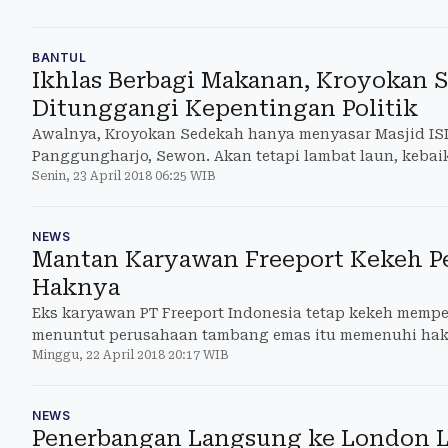
unggulan turut diperkenalkan dalam acara yang disele
Hotel, Minggu (22/4/2018).
BANTUL
Ikhlas Berbagi Makanan, Kroyokan 
Ditunggangi Kepentingan Politik
Awalnya, Kroyokan Sedekah hanya menyasar Masjid ISI
Panggungharjo, Sewon. Akan tetapi lambat laun, kebai
Senin, 23 April 2018 06:25 WIB
seantero DIY.
NEWS
Mantan Karyawan Freeport Kekeh P
Haknya
Eks karyawan PT Freeport Indonesia tetap kekeh memp
menuntut perusahaan tambang emas itu memenuhi hak 
Minggu, 22 April 2018 20:17 WIB
dengan gugatan yang dilayangkan ke pengadilan neger
proses perdamaian di tahap mediasi.
NEWS
Penerbangan Langsung ke London L