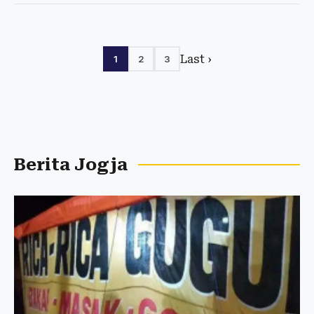
Last ›
1
2
3
Berita Jogja