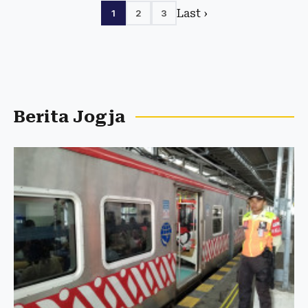
Last ›
1
2
3
Berita Jogja