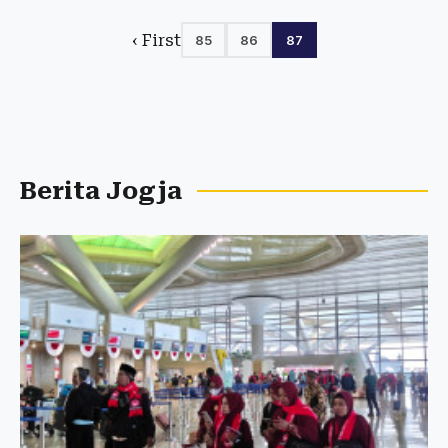
‹ First
85
86
87
Berita Jogja