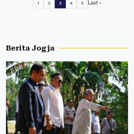
Last ›
1
2
3
4
5
Berita Jogja