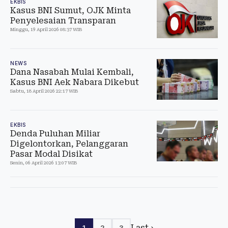
EKBIS
Kasus BNI Sumut, OJK Minta
Penyelesaian Transparan
Minggu, 19 April 2026 08:37 WIB
NEWS
Dana Nasabah Mulai Kembali,
Kasus BNI Aek Nabara Dikebut
Sabtu, 18 April 2026 22:17 WIB
EKBIS
Denda Puluhan Miliar
Digelontorkan, Pelanggaran
Pasar Modal Disikat
Senin, 06 April 2026 13:07 WIB
Last ›
1
2
3