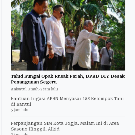
Talud Sungai Opak Rusak Parah, DPRD DIY Desak
Penanganan Segera
Anisatul Umah
-
2 jam lalu
Bantuan Irigasi APBN Menyasar 188 Kelompok Tani
di Bantul
5 jam lalu
Perpanjangan SIM Kota Jogja, Malam Ini di Area
Sasono Hinggil, Alkid
7 jam lalu