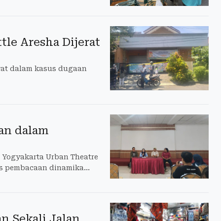
tle Aresha Dijerat
rat dalam kasus dugaan
ban dalam
 Yogyakarta Urban Theatre
gus pembacaan dinamika
n Sekali Jalan