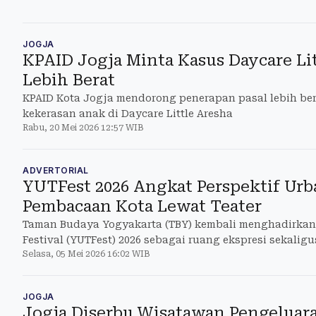
JOGJA
KPAID Jogja Minta Kasus Daycare Lit
Lebih Berat
KPAID Kota Jogja mendorong penerapan pasal lebih be
kekerasan anak di Daycare Little Aresha
Rabu, 20 Mei 2026 12:57 WIB
ADVERTORIAL
YUTFest 2026 Angkat Perspektif Ur
Pembacaan Kota Lewat Teater
Taman Budaya Yogyakarta (TBY) kembali menghadirkan
Festival (YUTFest) 2026 sebagai ruang ekspresi sekali
Selasa, 05 Mei 2026 16:02 WIB
kota mel
JOGJA
Jogja Diserbu Wisatawan Pengeluara