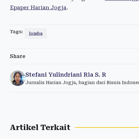
Epaper Harian Jogja
.
Tags:
lomba
Share
Stefani Yulindriani Ria S. R
Jurnalis Harian Jogja, bagian dari Bisnis Indon
Artikel Terkait