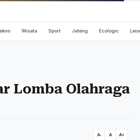
ekno
Wisata
Sport
Jateng
Ecologic
Leis
ar Lomba Olahraga
A-
A
A+