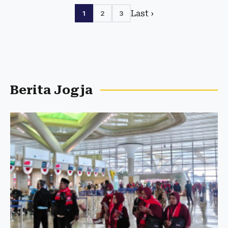
Last ›
1
2
3
Berita Jogja