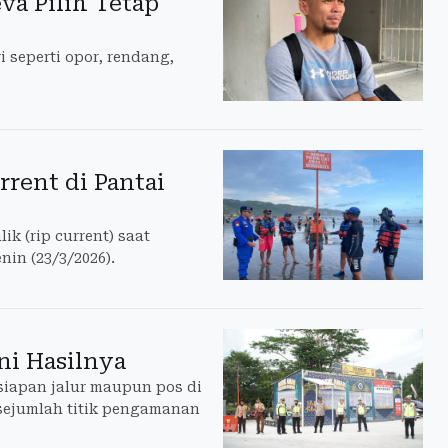
a Pilih Tetap
i seperti opor, rendang,
rent di Pantai
ik (rip current) saat
nin (23/3/2026).
ni Hasilnya
siapan jalur maupun pos di
 sejumlah titik pengamanan