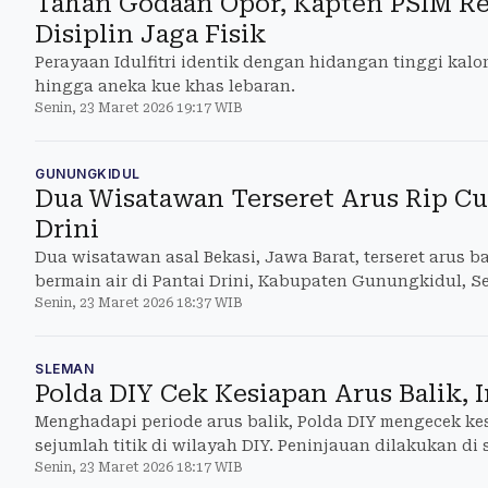
Tahan Godaan Opor, Kapten PSIM Rev
Disiplin Jaga Fisik
Perayaan Idulfitri identik dengan hidangan tinggi kalor
hingga aneka kue khas lebaran.
Senin, 23 Maret 2026 19:17 WIB
GUNUNGKIDUL
Dua Wisatawan Terseret Arus Rip Cur
Drini
Dua wisatawan asal Bekasi, Jawa Barat, terseret arus bal
bermain air di Pantai Drini, Kabupaten Gunungkidul, Se
Senin, 23 Maret 2026 18:37 WIB
SLEMAN
Polda DIY Cek Kesiapan Arus Balik, I
Menghadapi periode arus balik, Polda DIY mengecek ke
sejumlah titik di wilayah DIY. Peninjauan dilakukan di
Senin, 23 Maret 2026 18:17 WIB