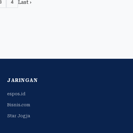
Last ›
3
4
JARINGAN
espos.id
Bisnis.com
Star Jogja