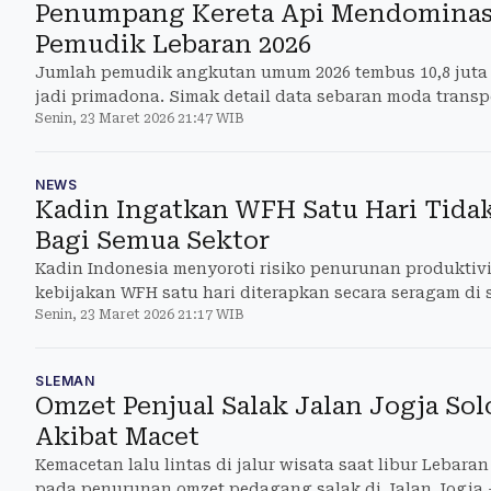
Penumpang Kereta Api Mendominas
Pemudik Lebaran 2026
Jumlah pemudik angkutan umum 2026 tembus 10,8 juta 
jadi primadona. Simak detail data sebaran moda transpor
Senin, 23 Maret 2026 21:47 WIB
NEWS
Kadin Ingatkan WFH Satu Hari Tidak
Bagi Semua Sektor
Kadin Indonesia menyoroti risiko penurunan produktivi
kebijakan WFH satu hari diterapkan secara seragam di 
Senin, 23 Maret 2026 21:17 WIB
SLEMAN
Omzet Penjual Salak Jalan Jogja So
Akibat Macet
Kemacetan lalu lintas di jalur wisata saat libur Leba
pada penurunan omzet pedagang salak di Jalan Jogja 