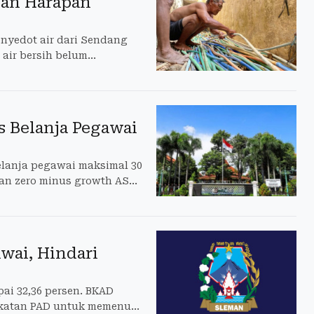
dan Harapan
enyedot air dari Sendang
air bersih belum
s Belanja Pegawai
lanja pegawai maksimal 30
an zero minus growth ASN,
wai, Hindari
ai 32,36 persen. BKAD
gkatan PAD untuk memenuhi