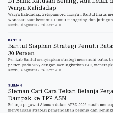
Di Balik Ratusan Selang, Ada Lelah 
Warga Kalidadap
Warga Kalidadap, Selopamioro, Imogiri, Bantul harus m
Wonosari saat kemarau. Sumur mengering dan jaringan 
Kamis, 06 Agustus 2026 05:37 WIB
menjangkau.
BANTUL
Bantul Siapkan Strategi Penuhi Bata
30 Persen
Pemkab Bantul menyiapkan strategi memenuhi batas be
persen pada 2027 dengan meningkatkan PAD, menerapk
Kamis, 06 Agustus 2026 05:27 WIB
dan mem
SLEMAN
Sleman Cari Cara Tekan Belanja Pega
Dampak ke TPP ASN
Belanja pegawai Sleman dalam APBD 2026 masih mencap
menyiapkan strategi pengendalian belanja dan penin