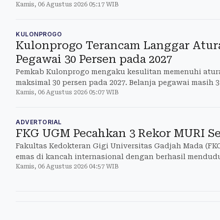
Kamis, 06 Agustus 2026 05:17 WIB
batas 30.
KULONPROGO
Kulonprogo Terancam Langgar Atura
Pegawai 30 Persen pada 2027
Pemkab Kulonprogo mengaku kesulitan memenuhi atur
maksimal 30 persen pada 2027. Belanja pegawai masih 
Kamis, 06 Agustus 2026 05:07 WIB
menegaskan tidak
ADVERTORIAL
FKG UGM Pecahkan 3 Rekor MURI Se
Fakultas Kedokteran Gigi Universitas Gadjah Mada (F
emas di kancah internasional dengan berhasil mendudu
Kamis, 06 Agustus 2026 04:57 WIB