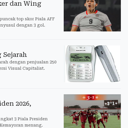
aker dan Wing
puncak top skor Piala AFF
enyusul dengan 3 gol.
g Sejarah
jarah dengan penjualan 250
rsi Visual Capitalist.
iden 2026,
ingkat 3 Piala Presiden
n Kemayoran menang.