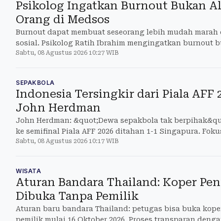
Psikolog Ingatkan Burnout Bukan A
Orang di Medsos
Burnout dapat membuat seseorang lebih mudah marah d
sosial. Psikolog Ratih Ibrahim mengingatkan burnout 
Sabtu, 08 Agustus 2026 10:27 WIB
merugikan orang l
SEPAKBOLA
Indonesia Tersingkir dari Piala AFF 2
John Herdman
John Herdman: &quot;Dewa sepakbola tak berpihak&quo
ke semifinal Piala AFF 2026 ditahan 1-1 Singapura. Fok
Sabtu, 08 Agustus 2026 10:17 WIB
2026 sebagai tu
WISATA
Aturan Bandara Thailand: Koper Pe
Dibuka Tanpa Pemilik
Aturan baru bandara Thailand: petugas bisa buka ko
pemilik mulai 16 Oktober 2026. Proses transparan deng