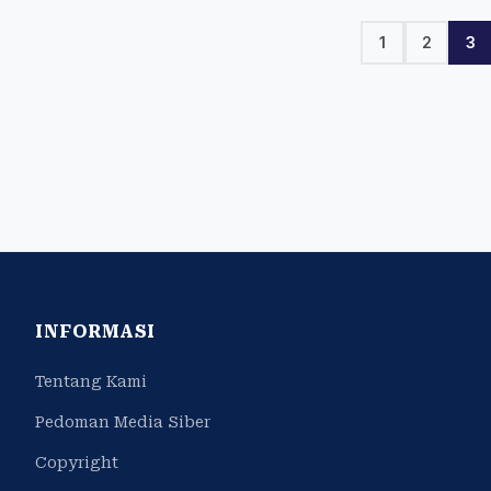
1
2
3
INFORMASI
Tentang Kami
Pedoman Media Siber
Copyright