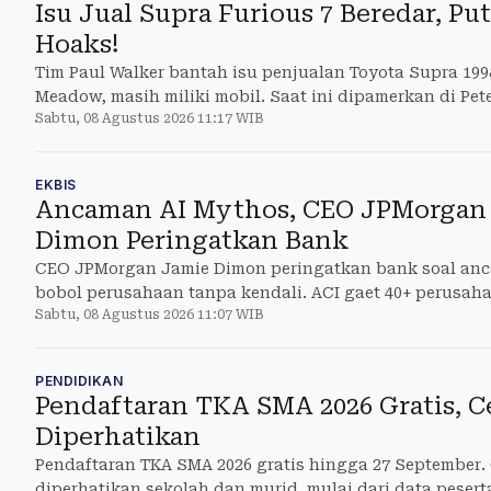
Isu Jual Supra Furious 7 Beredar, Put
Hoaks!
Tim Paul Walker bantah isu penjualan Toyota Supra 1998 
Meadow, masih miliki mobil. Saat ini dipamerkan di Pe
Sabtu, 08 Agustus 2026 11:17 WIB
EKBIS
Ancaman AI Mythos, CEO JPMorgan
Dimon Peringatkan Bank
CEO JPMorgan Jamie Dimon peringatkan bank soal anc
bobol perusahaan tanpa kendali. ACI gaet 40+ perusaha
Sabtu, 08 Agustus 2026 11:07 WIB
kritis
PENDIDIKAN
Pendaftaran TKA SMA 2026 Gratis, C
Diperhatikan
Pendaftaran TKA SMA 2026 gratis hingga 27 September.
diperhatikan sekolah dan murid, mulai dari data peser