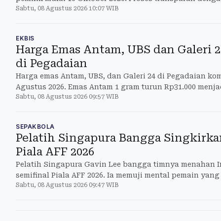
Sabtu, 08 Agustus 2026 10:07 WIB
untuk koper m
EKBIS
Harga Emas Antam, UBS dan Galeri
di Pegadaian
Harga emas Antam, UBS, dan Galeri 24 di Pegadaian ko
Agustus 2026. Emas Antam 1 gram turun Rp31.000 menjad
Sabtu, 08 Agustus 2026 09:57 WIB
SEPAKBOLA
Pelatih Singapura Bangga Singkirka
Piala AFF 2026
Pelatih Singapura Gavin Lee bangga timnya menahan In
semifinal Piala AFF 2026. Ia memuji mental pemain yang
Sabtu, 08 Agustus 2026 09:47 WIB
tekana