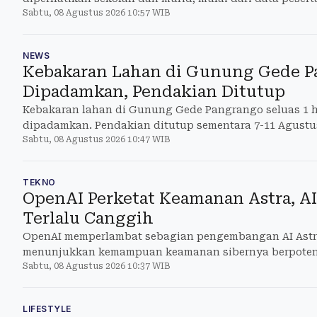
Sabtu, 08 Agustus 2026 10:57 WIB
pelajaran.
NEWS
Kebakaran Lahan di Gunung Gede P
Dipadamkan, Pendakian Ditutup
Kebakaran lahan di Gunung Gede Pangrango seluas 1 h
dipadamkan. Pendakian ditutup sementara 7-11 Agustus 
Sabtu, 08 Agustus 2026 10:47 WIB
BBTNGGP.
TEKNO
OpenAI Perketat Keamanan Astra, AI 
Terlalu Canggih
OpenAI memperlambat sebagian pengembangan AI Astra
menunjukkan kemampuan keamanan sibernya berpotensi 
Sabtu, 08 Agustus 2026 10:37 WIB
Pengamana
LIFESTYLE