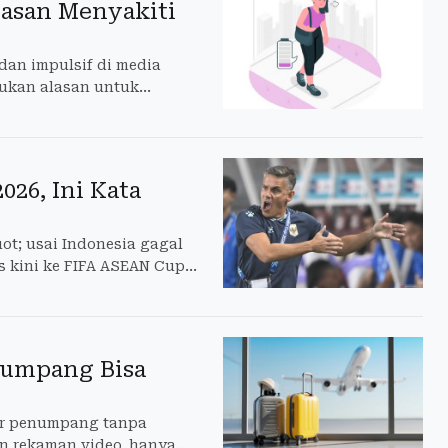
lasan Menyakiti
an impulsif di media
bukan alasan untuk
026, Ini Kata
t; usai Indonesia gagal
us kini ke FIFA ASEAN Cup
numpang Bisa
per penumpang tanpa
an rekaman video, hanya