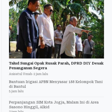
Talud Sungai Opak Rusak Parah, DPRD DIY Desak
Penanganan Segera
Anisatul Umah
-
2 jam lalu
Bantuan Irigasi APBN Menyasar 188 Kelompok Tani
di Bantul
5 jam lalu
Perpanjangan SIM Kota Jogja, Malam Ini di Area
Sasono Hinggil, Alkid
7 jam lalu