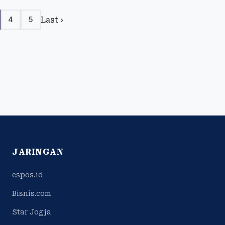
Last ›
4
5
JARINGAN
espos.id
Bisnis.com
Star Jogja