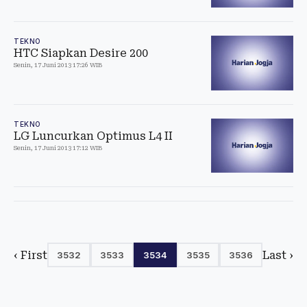
TEKNO
HTC Siapkan Desire 200
Senin, 17 Juni 2013 17:26 WIB
TEKNO
LG Luncurkan Optimus L4 II
Senin, 17 Juni 2013 17:12 WIB
‹ First
Last ›
3532
3533
3534
3535
3536