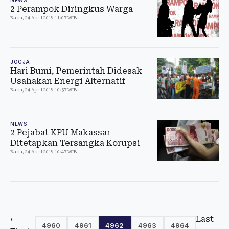
2 Perampok Diringkus Warga
Rabu, 24 April 2019 11:07 WIB
JOGJA
Hari Bumi, Pemerintah Didesak
Usahakan Energi Alternatif
Rabu, 24 April 2019 10:57 WIB
NEWS
2 Pejabat KPU Makassar
Ditetapkan Tersangka Korupsi
Rabu, 24 April 2019 10:47 WIB
‹
Last
4960
4961
4962
4963
4964