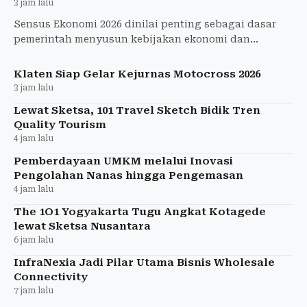
3 jam lalu
Sensus Ekonomi 2026 dinilai penting sebagai dasar
pemerintah menyusun kebijakan ekonomi dan
mendorong keberlanjutan bisnis serta pertumbuhan
usaha.
Klaten Siap Gelar Kejurnas Motocross 2026
3 jam lalu
Lewat Sketsa, 101 Travel Sketch Bidik Tren
Quality Tourism
4 jam lalu
Pemberdayaan UMKM melalui Inovasi
Pengolahan Nanas hingga Pengemasan
4 jam lalu
The 1O1 Yogyakarta Tugu Angkat Kotagede
lewat Sketsa Nusantara
6 jam lalu
InfraNexia Jadi Pilar Utama Bisnis Wholesale
Connectivity
7 jam lalu