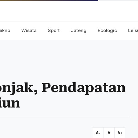
ekno
Wisata
Sport
Jateng
Ecologic
Leis
onjak, Pendapatan
iun
A-
A
A+