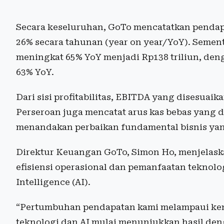
Secara keseluruhan, GoTo mencatatkan pendapa
26% secara tahunan (year on year/YoY). Sementa
meningkat 65% YoY menjadi Rp138 triliun, deng
63% YoY.
Dari sisi profitabilitas, EBITDA yang disesuai
Perseroan juga mencatat arus kas bebas yang di
menandakan perbaikan fundamental bisnis yan
Direktur Keuangan GoTo, Simon Ho, menjelask
efisiensi operasional dan pemanfaatan teknolog
Intelligence (AI).
“Pertumbuhan pendapatan kami melampaui kenai
teknologi dan AI mulai menunjukkan hasil den