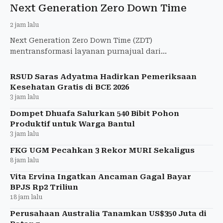
Next Generation Zero Down Time
2 jam lalu
Next Generation Zero Down Time (ZDT)
mentransformasi layanan purnajual dari
pemeliharaan reaktif menjadi pencegahan proaktif
untuk mendeteksi potensi kendala
RSUD Saras Adyatma Hadirkan Pemeriksaan
Kesehatan Gratis di BCE 2026
3 jam lalu
Dompet Dhuafa Salurkan 540 Bibit Pohon
Produktif untuk Warga Bantul
3 jam lalu
FKG UGM Pecahkan 3 Rekor MURI Sekaligus
8 jam lalu
Vita Ervina Ingatkan Ancaman Gagal Bayar
BPJS Rp2 Triliun
18 jam lalu
Perusahaan Australia Tanamkan US$350 Juta di