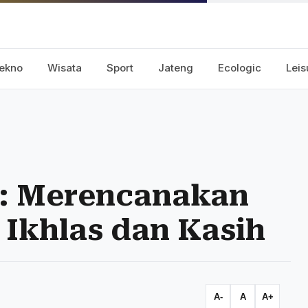
ekno
Wisata
Sport
Jateng
Ecologic
Leis
e: Merencanakan
Ikhlas dan Kasih
A-
A
A+