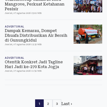
Mangrove, Perkuat Ketahanan
Pesisir
Jum'at, 07 Agustus 2026 15:02 WIB
ADVERTORIAL
Dampak Kemarau, Dompet
Dhuafa Distribusikan Air Bersih
di Gunungkidul
Jum'at, 07 Agustus 2026 13:32 WIB
ADVERTORIAL
Otentik Konkret Jadi Tagline
Hari Jadi ke-270 Kota Jogja
Jum'at, 07 Agustus 2026 11:52 WIB
Last ›
1
2
3