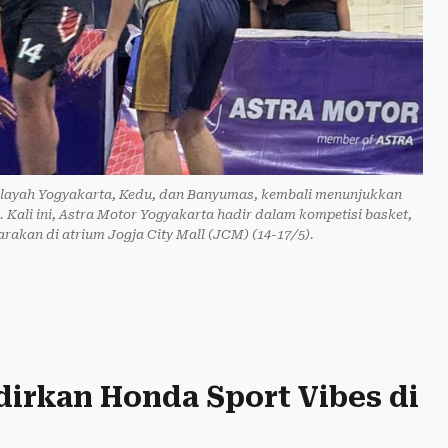
ilayah Yogyakarta, Kedu, dan Banyumas, kembali menunjukkan
Kali ini, Astra Motor Yogyakarta hadir dalam kompetisi basket,
arakan di atrium Jogja City Mall (JCM) (14-17/5).
dirkan Honda Sport Vibes di