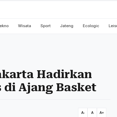
ekno
Wisata
Sport
Jateng
Ecologic
Leis
akarta Hadirkan
 di Ajang Basket
A-
A
A+