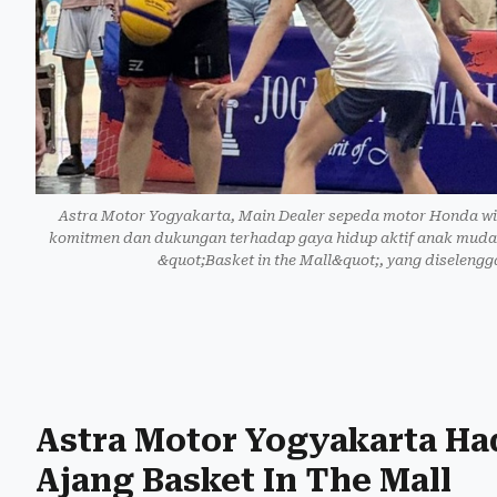
Astra Motor Yogyakarta, Main Dealer sepeda motor Honda w
komitmen dan dukungan terhadap gaya hidup aktif anak muda. 
&quot;Basket in the Mall&quot;, yang diselengg
Astra Motor Yogyakarta Ha
Ajang Basket In The Mall