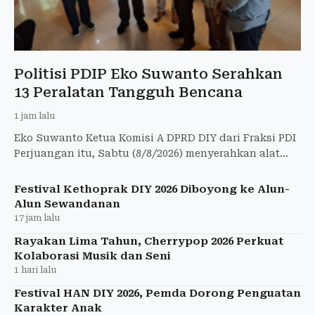
Politisi PDIP Eko Suwanto Serahkan
13 Peralatan Tangguh Bencana
1 jam lalu
Eko Suwanto Ketua Komisi A DPRD DIY dari Fraksi PDI
Perjuangan itu, Sabtu (8/8/2026) menyerahkan alat
penanggulangan bencana kepada 7 kalurahan di
Jogja.
Festival Kethoprak DIY 2026 Diboyong ke Alun-
Alun Sewandanan
17 jam lalu
Rayakan Lima Tahun, Cherrypop 2026 Perkuat
Kolaborasi Musik dan Seni
1 hari lalu
Festival HAN DIY 2026, Pemda Dorong Penguatan
Karakter Anak