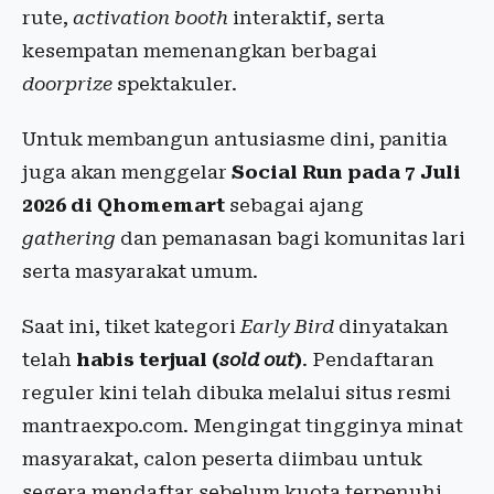
rute,
activation booth
interaktif, serta
kesempatan memenangkan berbagai
doorprize
spektakuler.
Untuk membangun antusiasme dini, panitia
juga akan menggelar
Social Run pada 7 Juli
2026 di Qhomemart
sebagai ajang
gathering
dan pemanasan bagi komunitas lari
serta masyarakat umum.
Saat ini, tiket kategori
Early Bird
dinyatakan
telah
habis terjual (
sold out
)
. Pendaftaran
reguler kini telah dibuka melalui situs resmi
mantraexpo.com. Mengingat tingginya minat
masyarakat, calon peserta diimbau untuk
segera mendaftar sebelum kuota terpenuhi.