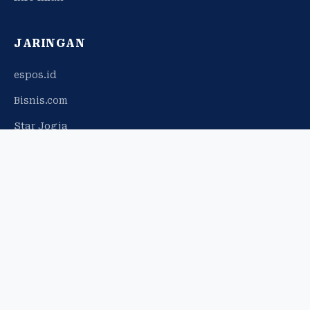
JARINGAN
espos.id
Bisnis.com
Star Jogja
© 2026 Harian Jogja. Hak cipta dilindungi.