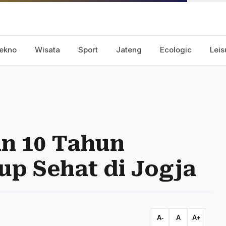
ekno
Wisata
Sport
Jateng
Ecologic
Leis
n 10 Tahun
up Sehat di Jogja
A-
A
A+