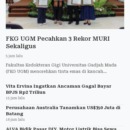
FKG UGM Pecahkan 3 Rekor MURI
Sekaligus
5 jam lalu
Fakultas Kedokteran Gigi Universitas Gadjah Mada
(FKG UGM) menorehkan tinta emas di kancah
internasional dengan berhasil menduduki peringkat 1
dunia.
Vita Ervina Ingatkan Ancaman Gagal Bayar
BPJS Rp2 Triliun
15 jam lalu
Perusahaan Australia Tanamkan US$350 Juta di
Batang
16 jam lalu
ALVA Bidik Pasar DIY, Motor Listrik Bisa Sewa