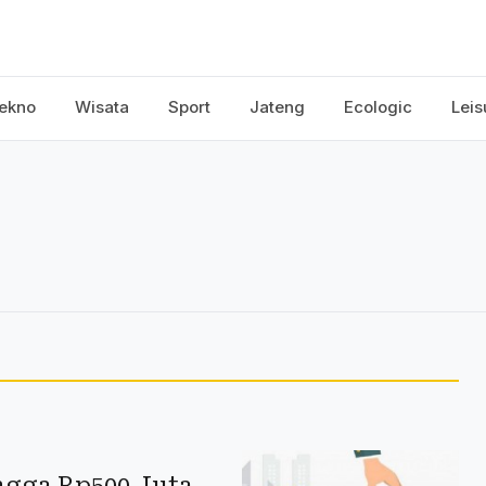
ekno
Wisata
Sport
Jateng
Ecologic
Leis
ngga Rp500 Juta,