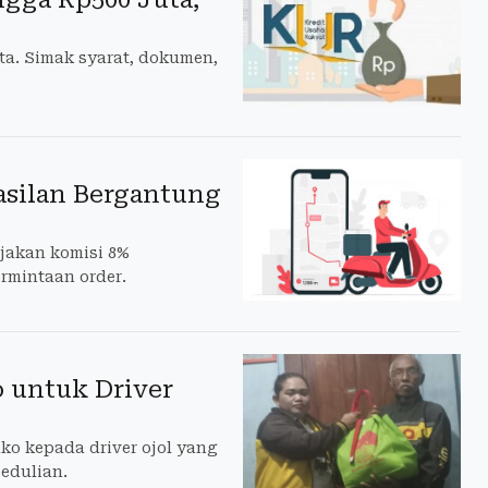
ta. Simak syarat, dokumen,
asilan Bergantung
jakan komisi 8%
ermintaan order.
o untuk Driver
o kepada driver ojol yang
pedulian.