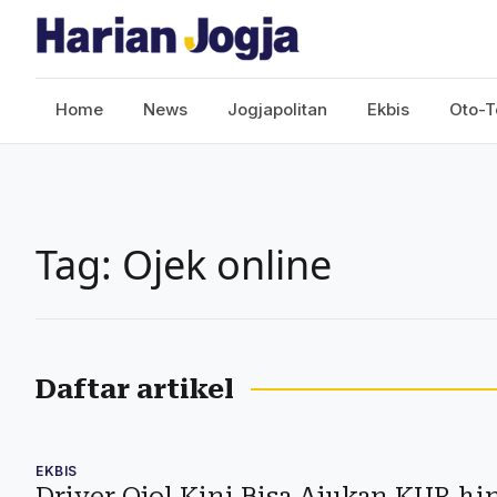
Home
News
Jogjapolitan
Ekbis
Oto-T
Tag: Ojek online
Daftar artikel
EKBIS
Driver Ojol Kini Bisa Ajukan KUR hi