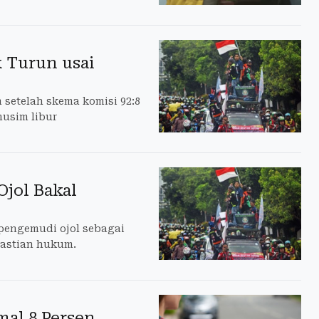
 Turun usai
setelah skema komisi 92:8
usim libur
Ojol Bakal
pengemudi ojol sebagai
astian hukum.
al 8 Persen