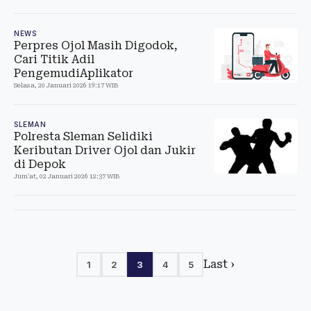
NEWS
Perpres Ojol Masih Digodok,
Cari Titik Adil
PengemudiAplikator
Selasa, 20 Januari 2026 19:17 WIB
SLEMAN
Polresta Sleman Selidiki
Keributan Driver Ojol dan Jukir
di Depok
Jum'at, 02 Januari 2026 12:37 WIB
Last ›
1
2
3
4
5