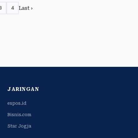
Last ›
3
4
JARINGAN
espos.id
Bisnis.com
Star Jogja