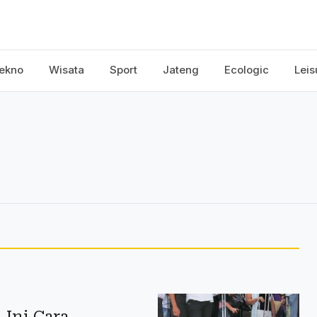
ekno
Wisata
Sport
Jateng
Ecologic
Leis
 Ini Cara