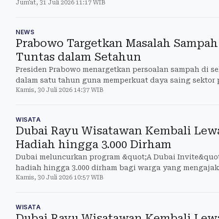
Jum'at, 31 Juli 2026 11:17 WIB
penyimpanannya di sini!
NEWS
Prabowo Targetkan Masalah Sampah 
Tuntas dalam Setahun
Presiden Prabowo menargetkan persoalan sampah di se
dalam satu tahun guna memperkuat daya saing sektor p
Kamis, 30 Juli 2026 14:37 WIB
WISATA
Dubai Rayu Wisatawan Kembali Lew
Hadiah hingga 3.000 Dirham
Dubai meluncurkan program &quot;A Dubai Invite&qu
hadiah hingga 3.000 dirham bagi warga yang mengaja
Kamis, 30 Juli 2026 10:57 WIB
berkunjung.
WISATA
Dubai Rayu Wisatawan Kembali Lew