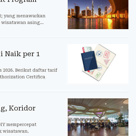
ot; yang menawarkan
k wisatawan asing
i Naik per 1
2026. Berikut daftar tarif
thorization Certifica
g, Koridor
 DIY mempercepat
k wisatawan.