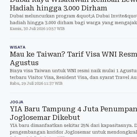
Hadiah hingga 3.000 Dirham
Dubai meluncurkan program &quot;A Dubai Invite&qu
hadiah hingga 3.000 dirham bagi warga yang mengaja
Kamis, 30 Juli 2026 10:57 WIB
berkunjung.
WISATA
Mau ke Taiwan? Tarif Visa WNI Resm
Agustus
Biaya visa Taiwan untuk WNI resmi naik mulai 1 Agustus 
terbaru Visitor Visa, Resident Visa, dan syarat Travel Au
Rabu, 29 Juli 2026 11:37 WIB
JOGJA
YIA Baru Tampung 4 Juta Penumpan
Joglosemar Dikebut
YIA baru dimanfaatkan sekitar 25% dari kapasitasnya.
pengembangan koridor Joglosemar untuk mendongkra