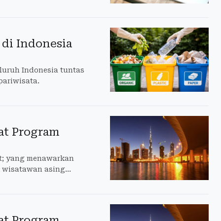
di Indonesia
luruh Indonesia tuntas
ariwisata.
at Program
ot; yang menawarkan
k wisatawan asing
at Program