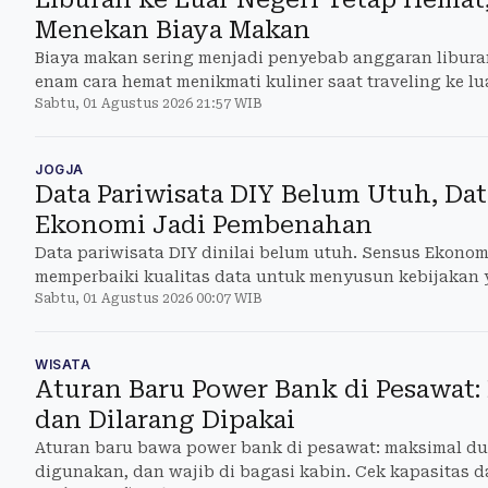
Menekan Biaya Makan
Biaya makan sering menjadi penyebab anggaran libur
enam cara hemat menikmati kuliner saat traveling ke lu
Sabtu, 01 Agustus 2026 21:57 WIB
mengorbankan pengal
JOGJA
Data Pariwisata DIY Belum Utuh, Da
Ekonomi Jadi Pembenahan
Data pariwisata DIY dinilai belum utuh. Sensus Ekonom
memperbaiki kualitas data untuk menyusun kebijakan y
Sabtu, 01 Agustus 2026 00:07 WIB
WISATA
Aturan Baru Power Bank di Pesawat:
dan Dilarang Dipakai
Aturan baru bawa power bank di pesawat: maksimal dua
digunakan, dan wajib di bagasi kabin. Cek kapasitas d