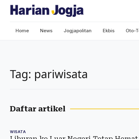
Home
News
Jogjapolitan
Ekbis
Oto-T
Tag: pariwisata
Daftar artikel
WISATA
Liburan ke Luar Negeri Tetap Hemat,