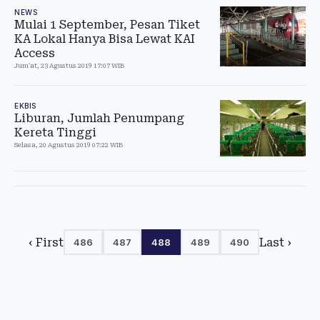
NEWS
Mulai 1 September, Pesan Tiket
KA Lokal Hanya Bisa Lewat KAI
Access
Jum'at, 23 Agustus 2019 17:07 WIB
EKBIS
Liburan, Jumlah Penumpang
Kereta Tinggi
Selasa, 20 Agustus 2019 07:22 WIB
‹ First
Last ›
486
487
488
489
490