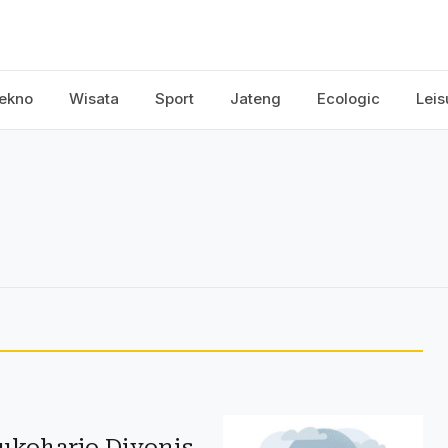
ekno
Wisata
Sport
Jateng
Ecologic
Leis
Sukoharjo Divonis