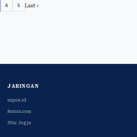
Last ›
4
5
JARINGAN
espos.id
Bisnis.com
Star Jogja