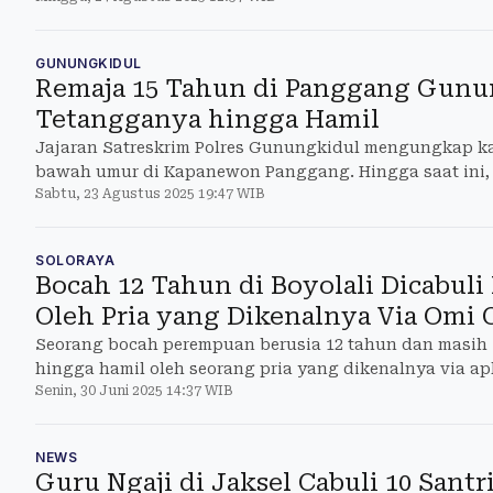
GUNUNGKIDUL
Remaja 15 Tahun di Panggang Gunun
Tetangganya hingga Hamil
Jajaran Satreskrim Polres Gunungkidul mengungkap k
bawah umur di Kapanewon Panggang. Hingga saat ini, p
Sabtu, 23 Agustus 2025 19:47 WIB
ditahan.
SOLORAYA
Bocah 12 Tahun di Boyolali Dicabul
Oleh Pria yang Dikenalnya Via Omi 
Seorang bocah perempuan berusia 12 tahun dan masih S
hingga hamil oleh seorang pria yang dikenalnya via apl
Senin, 30 Juni 2025 14:37 WIB
yang
NEWS
Guru Ngaji di Jaksel Cabuli 10 Sant