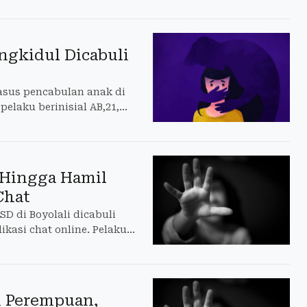
gkidul Dicabuli
asus pencabulan anak di
elaku berinisial AB,21,
i Hingga Hamil
Chat
D di Boyolali dicabuli
ikasi chat online. Pelaku
ri Perempuan,