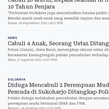
10 Tahun Penjara
“Perbuatan terdakwa juga menimbulkan trauma psikis 
Mereka masih anak-anak yang memiliki impian dan mas
Kamis, 04 September 2025 19:57 WIB
NEWS
Cabuli 4 Anak, Seorang Ustaz Ditan
Polres Cianjur, Jawa Barat, menangkap oknum ustaz Ah
Kecamatan Karangtengah pelaku pencabulan terhadap 
Rabu, 27 Agustus 2025 19:07 WIB
bawah umur denga
SOLORAYA
Diduga Mencabuli 2 Perempuan Mud
Pemuda di Sukoharjo Ditangkap Poli
Pelaku diduga melakukan pencabulan dengan ancaman
perempuan muda berinisial SPAR dan FWR.
Minggu, 24 Agustus 2025 12:57 WIB