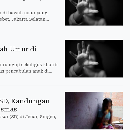
an di bawah umur yang
Tebet, Jakarta Selatan
wah Umur di
uru ngaji sekaligus khatib
us pencabulan anak di
k SD, Kandungan
kesmas
sar (SD) di Jenar, Sragen,