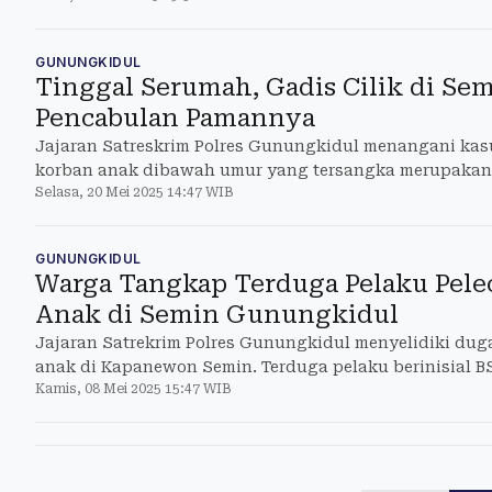
GUNUNGKIDUL
Tinggal Serumah, Gadis Cilik di Se
Pencabulan Pamannya
Jajaran Satreskrim Polres Gunungkidul menangani ka
korban anak dibawah umur yang tersangka merupakan 
Selasa, 20 Mei 2025 14:47 WIB
Kapanewon Semin.
GUNUNGKIDUL
Warga Tangkap Terduga Pelaku Pele
Anak di Semin Gunungkidul
Jajaran Satrekrim Polres Gunungkidul menyelidiki du
anak di Kapanewon Semin. Terduga pelaku berinisial B
Kamis, 08 Mei 2025 15:47 WIB
Cawas, Jateng.