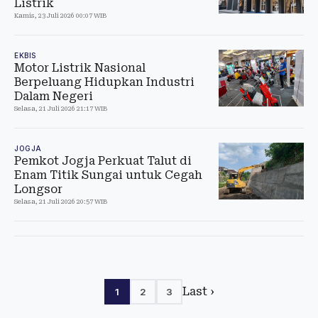
Listrik
Kamis, 23 Juli 2026 00:07 WIB
EKBIS
Motor Listrik Nasional
Berpeluang Hidupkan Industri
Dalam Negeri
Selasa, 21 Juli 2026 21:17 WIB
JOGJA
Pemkot Jogja Perkuat Talut di
Enam Titik Sungai untuk Cegah
Longsor
Selasa, 21 Juli 2026 20:57 WIB
Last ›
1
2
3