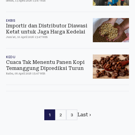
Senin, 13 April 2026 13:47 WIB
EKBIS
Importir dan Distributor Diawasi
Ketat untuk Jaga Harga Kedelai
Jum'at, 10 April 2026 13:47 WIB
KEDU
Cuaca Tak Menentu Panen Kopi
Temanggung Diprediksi Turun
Rabu, 08 April 2026 15:47 WIB
Last ›
1
2
3