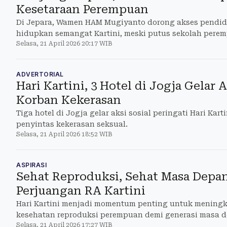
Kesetaraan Perempuan
Di Jepara, Wamen HAM Mugiyanto dorong akses pendi
hidupkan semangat Kartini, meski putus sekolah perem
Selasa, 21 April 2026 20:17 WIB
wilayah tertinggal
ADVERTORIAL
Hari Kartini, 3 Hotel di Jogja Gelar A
Korban Kekerasan
Tiga hotel di Jogja gelar aksi sosial peringati Hari Ka
penyintas kekerasan seksual.
Selasa, 21 April 2026 18:52 WIB
ASPIRASI
Sehat Reproduksi, Sehat Masa Depan
Perjuangan RA Kartini
Hari Kartini menjadi momentum penting untuk mening
kesehatan reproduksi perempuan demi generasi masa d
Selasa, 21 April 2026 17:27 WIB