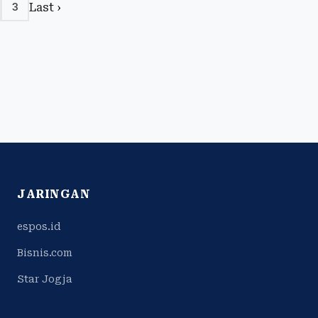
Last ›
3
JARINGAN
espos.id
Bisnis.com
Star Jogja