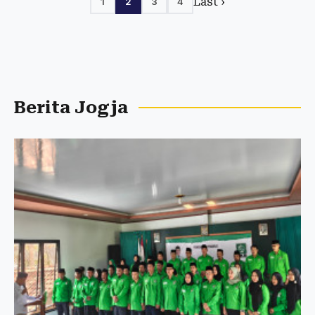
Last ›
1
2
3
4
Berita Jogja