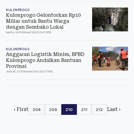
KULONPROGO
Kulonprogo Gelontorkan Rp10
Miliar untuk Bantu Warga
dengan Sembako Lokal
Sabtu, 04 Februari 2023 23:47 WIB
KULONPROGO
Anggaran Logistik Minim, BPBD
Kulonprogo Andalkan Bantuan
Provinsi
Jum'at, 03 Februari 2023 18:37 WIB
‹ First
Last ›
208
209
210
211
212