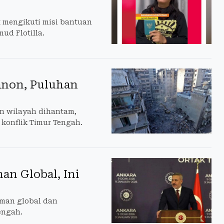
t mengikuti misi bantuan
d Flotilla.
anon, Puluhan
an wilayah dihantam,
konflik Timur Tengah.
an Global, Ini
aman global dan
engah.