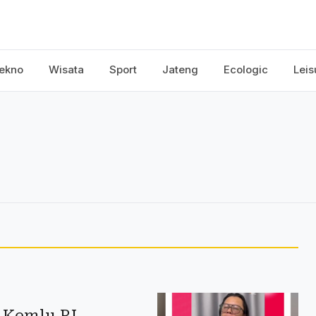
ekno
Wisata
Sport
Jateng
Ecologic
Leis
, Kemlu RI