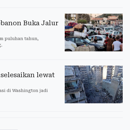
ebanon Buka Jalur
am puluhan tahun,
g.
selesaikan lewat
asi di Washington jadi