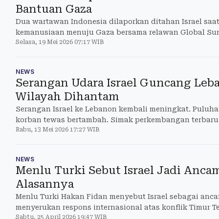
Bantuan Gaza
Dua wartawan Indonesia dilaporkan ditahan Israel saa
kemanusiaan menuju Gaza bersama relawan Global Sumu
Selasa, 19 Mei 2026 07:17 WIB
NEWS
Serangan Udara Israel Guncang Leb
Wilayah Dihantam
Serangan Israel ke Lebanon kembali meningkat. Puluh
korban tewas bertambah. Simak perkembangan terbaru 
Rabu, 13 Mei 2026 17:27 WIB
NEWS
Menlu Turki Sebut Israel Jadi Ancam
Alasannya
Menlu Turki Hakan Fidan menyebut Israel sebagai anc
menyerukan respons internasional atas konflik Timur T
Sabtu, 25 April 2026 19:47 WIB