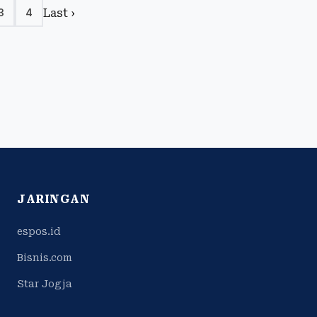
Last ›
3
4
JARINGAN
espos.id
Bisnis.com
Star Jogja