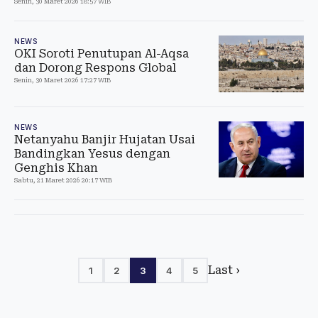
Senin, 30 Maret 2026 18:57 WIB
NEWS
OKI Soroti Penutupan Al-Aqsa
dan Dorong Respons Global
Senin, 30 Maret 2026 17:27 WIB
NEWS
Netanyahu Banjir Hujatan Usai
Bandingkan Yesus dengan
Genghis Khan
Sabtu, 21 Maret 2026 20:17 WIB
Last ›
1
2
3
4
5