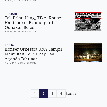
Jum'at, 26 Juni 2026 16:47 WIB
HIBURAN
Tak Pakai Uang, Tiket Konser
Hardcore di Bandung Ini
Gunakan Beras
Jum'at, 26 Juni 2026 08:07 WIB
JOGJA
Konser Orkestra UMY Tampil
Memukau, SSPO Siap Jadi
Agenda Tahunan
Senin, 15 Juni 2026 15:27 WIB
Last ›
1
2
3
4