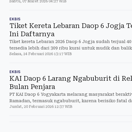
Sabtu, 07 Maret 2026 04:27 WIB
EKBIS
Tiket Kereta Lebaran Daop 6 Jogja Te
Ini Daftarnya
Tiket kereta Lebaran 2026 Daop 6 Jogja sudah terjual 4
tersedia lebih dari 309 ribu kursi untuk mudik dan bali
Selasa, 24 Februari 2026 13:17 WIB
EKBIS
KAI Daop 6 Larang Ngabuburit di Re
Bulan Penjara
PT KAI Daop 6 Yogyakarta melarang masyarakat beraktivi
Ramadan, termasuk ngabuburit, karena berisiko fatal
Jum'at, 20 Februari 2026 12:37 WIB
Undang