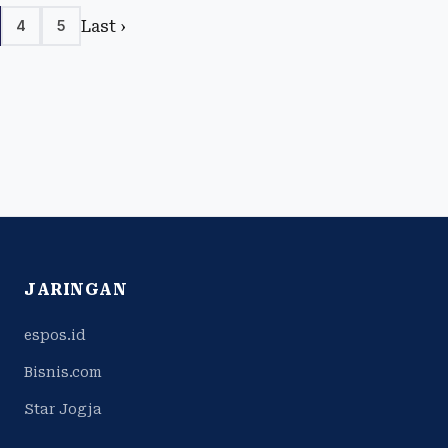
Last ›
4
5
JARINGAN
espos.id
Bisnis.com
Star Jogja