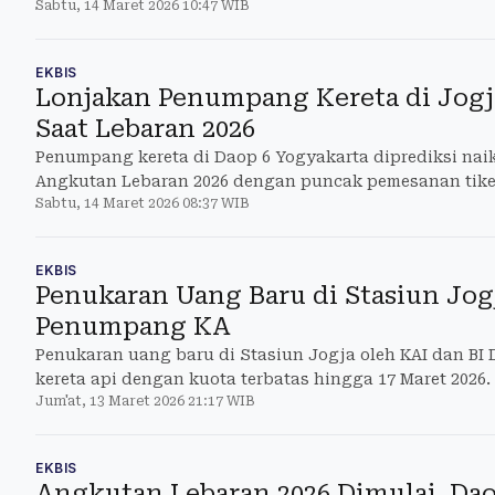
Sabtu, 14 Maret 2026 10:47 WIB
perjalanan.
EKBIS
Lonjakan Penumpang Kereta di Jogja
Saat Lebaran 2026
Penumpang kereta di Daop 6 Yogyakarta diprediksi nai
Angkutan Lebaran 2026 dengan puncak pemesanan tiket
Sabtu, 14 Maret 2026 08:37 WIB
EKBIS
Penukaran Uang Baru di Stasiun Jog
Penumpang KA
Penukaran uang baru di Stasiun Jogja oleh KAI dan BI
kereta api dengan kuota terbatas hingga 17 Maret 2026.
Jum'at, 13 Maret 2026 21:17 WIB
EKBIS
Angkutan Lebaran 2026 Dimulai, Daop