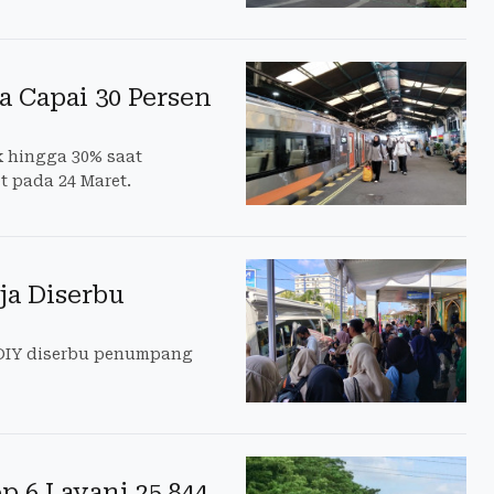
 Capai 30 Persen
k hingga 30% saat
 pada 24 Maret.
ja Diserbu
 DIY diserbu penumpang
 6 Layani 25.844