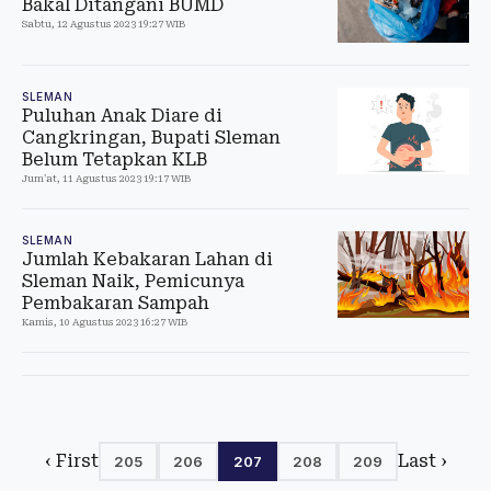
Bakal Ditangani BUMD
Sabtu, 12 Agustus 2023 19:27 WIB
SLEMAN
Puluhan Anak Diare di
Cangkringan, Bupati Sleman
Belum Tetapkan KLB
Jum'at, 11 Agustus 2023 19:17 WIB
SLEMAN
Jumlah Kebakaran Lahan di
Sleman Naik, Pemicunya
Pembakaran Sampah
Kamis, 10 Agustus 2023 16:27 WIB
‹ First
Last ›
205
206
207
208
209