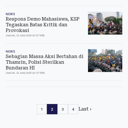
NEWS
Respons Demo Mahasiswa, KSP
Tegaskan Batas Kritik dan
Provokasi
Jum'at, 12 Juni 2026 20:57 WIB
NEWS
Sebagian Massa Aksi Bertahan di
Thamrin, Polisi Sterilkan
Bundaran HI
Jum'at, 12 Juni 2026 20:37 WIB
Last ›
1
2
3
4