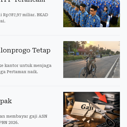
 Rp787,97 miliar. BKAD
ai.
ulonprogo Tetap
ke kantor untuk menjaga
ga Pertamax naik.
mpak
tan membayar gaji ASN
PBN 2026.