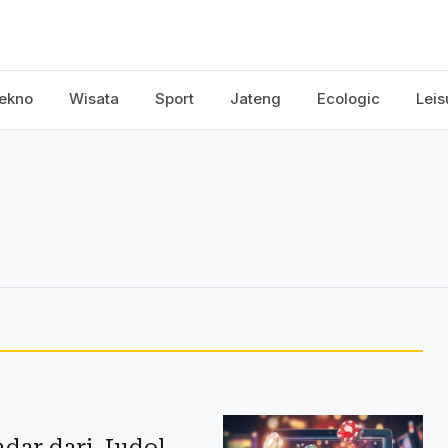
ekno
Wisata
Sport
Jateng
Ecologic
Leis
dar dari Judol