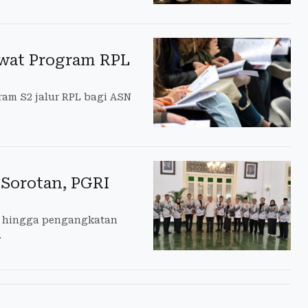
wat Program RPL
m S2 jalur RPL bagi ASN
Sorotan, PGRI
Y hingga pengangkatan
.