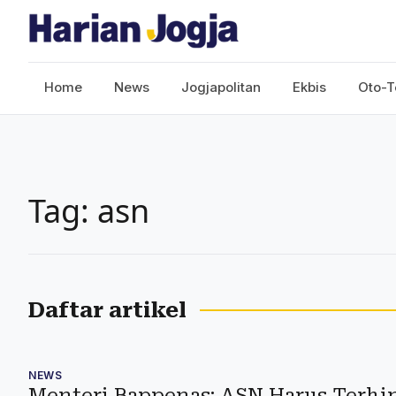
Home
News
Jogjapolitan
Ekbis
Oto-T
Tag: asn
Daftar artikel
NEWS
Menteri Bappenas: ASN Harus Terhin