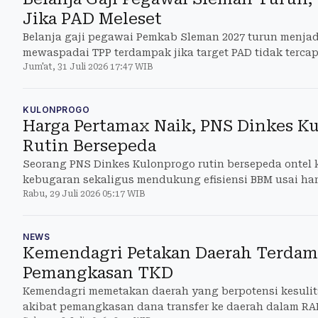
Jika PAD Meleset
Belanja gaji pegawai Pemkab Sleman 2027 turun menjadi
mewaspadai TPP terdampak jika target PAD tidak tercap
Jum'at, 31 Juli 2026 17:47 WIB
KULONPROGO
Harga Pertamax Naik, PNS Dinkes K
Rutin Bersepeda
Seorang PNS Dinkes Kulonprogo rutin bersepeda ontel 
kebugaran sekaligus mendukung efisiensi BBM usai har
Rabu, 29 Juli 2026 05:17 WIB
NEWS
Kemendagri Petakan Daerah Terda
Pemangkasan TKD
Kemendagri memetakan daerah yang berpotensi kesuli
akibat pemangkasan dana transfer ke daerah dalam RA