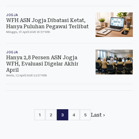
JOGJA
WFH ASN Jogja Dibatasi Ketat,
Hanya Puluhan Pegawai Terlibat
Minggu, 19 April 2026 16:57 WIB
JOGJA
Hanya 2,8 Persen ASN Jogja
WFH, Evaluasi Digelar Akhir
April
Senin, 13 April 2026 23:57 WIB
Last ›
1
2
3
4
5